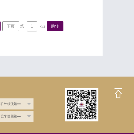
第
/52
下页
跳转
国驻外领使馆==
国驻华使领馆==