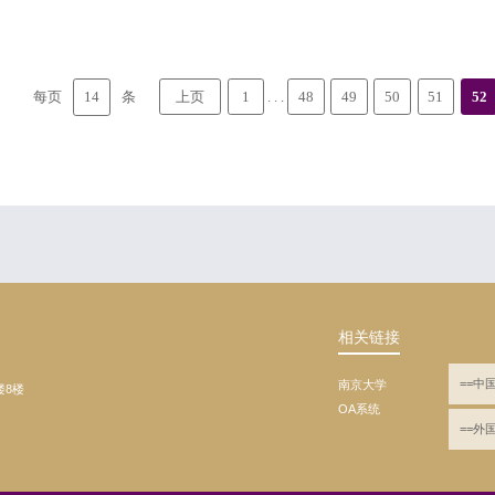
14
每页
条
. . .
上页
1
48
49
50
51
52
相关链接
==中
南京大学
楼8楼
OA系统
==外