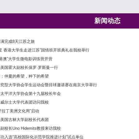
新闻动态
满完成8天江苏之旅
来之星 香港大学生走进江苏”国情班开班典礼在我校举行
-港澳”大学生微电影训练营开营
美国霍大副校长保罗·罗斯曼一行
湾：仲夏的希望，种下的希望
研究型大学协会学生运动会暨排球邀请赛在南京大学举行
环太平洋大学协会第十九届校长年会
南威尔士大学代表团访问我校
牙拉丁美洲文化周”启动
见美国古林大学副校长代表团
校长Uno Hidemits教授来访我校
功入选“高校国际化示范学院推进计划”试点单位