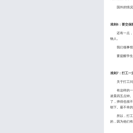
国外的情况还
准则6：要交保
还有一点，很
物人。
我们领事馆跟
要提醒学生和
准则7：打工一
关于打工问题
有这样的一个
凌晨四五点钟。
了，摔得也很不
朝下。最不幸的
所以，打工一
的，因为他们有