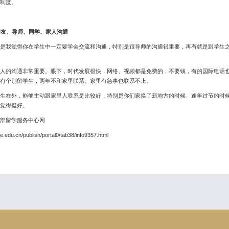
制度。
朋友、导师、同学、家人沟通
我觉得你在学生中一定要学会交流和沟通，特别是跟导师的沟通很重要，再有就是跟学生之
的沟通非常重要。眼下，时代发展很快，网络、视频都是免费的，不要钱，有的国际电话也
有个别留学生，两年不和家里联系。家里有急事也联系不上。
在外，能够主动跟家里人联系是比较好，特别是你们家换了新地方的时候、逢年过节的时候
觉得挺好。
部留学服务中心网
e.edu.cn/publish/portal0/tab38/info9357.html