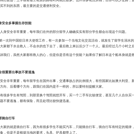
钱买不到的东西，最主要的是交通便利安全。
身安全多掌握生存技能
身安全非常重要，每年我们在外的部分留学人确确实实有部分学生都会出现这个问题。
份我第一次到中国驻日本大使馆工作，有一次参加一个当地文化交流活动，就发生了留学生溺水
大家都下水去救人，不会水的也下去了，最后救上来以后少了一个人。最后经过几个小时之
我们，虽然大家都有救人的心，但是你是否有这个技能？如果你了解日本这个船本身就是救
全很重要出事故不要逃逸
全非常重要，每年留学生在国外出事，交通事故占的比例很大，有些国家比如澳大利亚、新
方向、后看哪个方向，跟我们在国内是不一样的，所以要特别提醒大家。
很多学生有驾照，到那里换个驾照就想开车，买一个二手车比较便宜，甚至几个人合伙买一
题不要逃逸，都有保险，而且处理比较快捷迅速。
要骑自行车
家的就是骑自行车，因为有很多学生不能买汽车，只能骑自行车，骑自行车有特定的规律，
备，你是不是根据当地的要求，头具、护具都带上了。