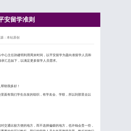
平安留学准则
来源：本站原创
中心主任孙建明利用周末时间，以平安留学为题向准留学人员和
摘录汇总如下，以满足更多留学人员需求。
人帮助我多好！
里面有我们学生自发的组织，有学友会、学联，所以到那里去以
对交通比较方便的地方，而不选择偏僻的地方，也许钱会贵一些，
更重要的你可以晚起，我们的留学人员在外面都很辛苦，晚起对他们