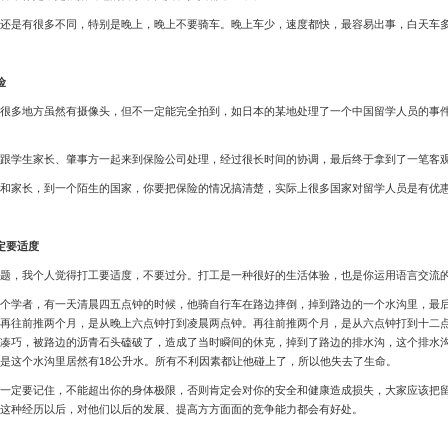
是有很多不同，特别是晚上，晚上不要骑车。晚上车少，速度都快，最容易出事，白天车多
险
多地方虽然有摄像头，但不一定能完全拍到，如日本的某地处理了一个中国留学人员的事件
学生家长、肇事方一起来到保险公司处理，经过很长时间的协调，最后终于拿到了一笔客观
家长，到一个陌生的国家，你要把保险的情况搞清楚，实际上很多国家对留学人员是有优惠
定要适度
，我个人觉得打工要适度，不要过分。打工是一种很好的生活体验，也是你运用语言交流的
学者，有一天清晨四五点钟的时候，他骑自行车在路边摔倒，掉到路边的一个水沟里，最后
再往前推两个月，是从晚上六点钟打到凌晨两点钟。再往前推两个月，是从六点钟打到十二
凑巧，被路边的沥青石头磕破了，造成了当时瞬间的休克，掉到了路边的排水沟，这个排水沟
是这个水沟里居然有18公升水。所有不利因素都让他碰上了，所以他失去了生命。
定要记住，不能超出你的身体极限，否则肯定会对你的安全和健康造成损失，大家应该把留
这种经历以后，对他们以后的发展、提高方方面面的竞争能力都会有好处。