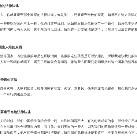
地的法律法规
，你就要遵守那个国家的法律法规，你是学生，还要遵守学校的规定。如果不在这方面留心
些规则跟国内不太一样，你必须遵守规则。比如说在日本你捡到了一个钱包，如果你不交给
的时间内没有人认领，这个东西可以归你。所以你一定要搞清楚这个，当然你可以放弃你的
吃陌生人给的东西
等国家，有些轻微的毒品也可以消费，轻微的这些药品是可以流通的，所以我建议我们的学
人家一说喝你就喝了，喝完了可能就会有问题。像这些方面我们必须根据对这个国家的情况
一些逃生方法
然灾害，大家都知道，很多国家有地震、火灾、龙卷风，像美国龙卷风很多，那么我们怎么
一个可行的逃生办法。
关要遵守当地法律法规
的时候，我们中国学生有的会带中药，自己吃问题不大，有的时候成箱的拿。我曾经在日本
在自己服用的合理范围内带，而且前几天到美国的一些人，因为我们的药物里还有一些成分
比如新西兰，他对这些成分都是很严格的，所以我们觉得你还是要遵守，不要存在侥幸心里