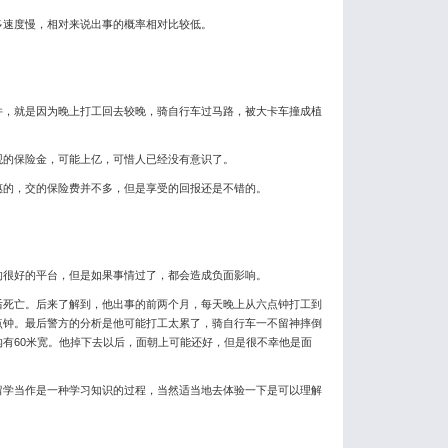
速度慢，相对来说出事的概率相对比较低。
，就是因为晚上打工回去较晚，骑自行车过马路，被大卡车撞成植
的保险金，可能上亿，可惜人已经没有意识了。
的，交的保险费并不多，但是享受的回报还是不错的。
很好的平台，但是如果事情过了，都会造成负面影响。
死亡。后来了解到，他出事的前两个月，每天晚上从六点钟打工到
点钟。最后警方的分析是他可能打工太累了，骑自行车一不留神摔倒
有60米宽。他掉下去以后，面朝上可能还好，但是很不幸他是面
学当作是一种学习知识的过程，当然适当地去体验一下是可以理解