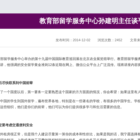
教育部留学服务中心孙建明主任谈
发布时间：2014-12-02
浏览次数：
2452
文章
部留学服务中心举办的第十九届中国国际教育巡回展在北京农业展览馆举行。教育部留学服务
讲，他强调的安全留学黄金准则12条近期在网上、微信公众平台上广泛流传。现将讲座内容
后尽快联系到中国前辈
一个国度以后，第一要务一定要熟悉这个国家的方方面面的情况，你会希望：如果这里有
国的学生到国外留学，遍布世界各地，特别是在一些著名的学校，有很多的中国学生。学校
这些组织，他们是你们的前辈，他们可以为你们提供很多学习和生活需要的信息。
定要考虑交通便利安全
租房很正常，但是我个人建议尽量算一算你的成本和性价比，如果是我的话，我宁愿选择相
得比较远，上学或者做工花费的路程时间就比较多。也许你多花点房钱，但你可以少走路，