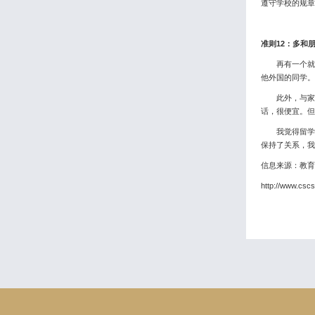
遵守学校的规章
准则12：多和
再有一个就是
他外国的同学。
此外，与家人
话，很便宜。但
我觉得留学生
保持了关系，我
信息来源：教育
http://www.cscs