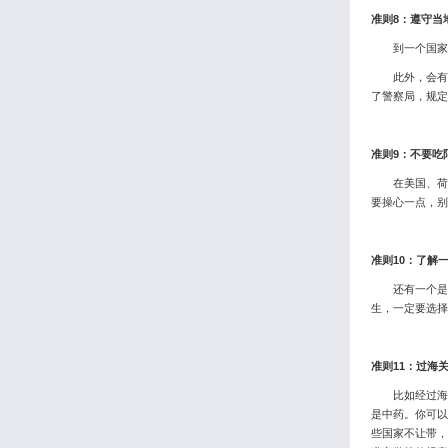
准则8：遵守当
到一个国家去
此外，会有一
了警察局，规定
准则9：不要
在美国、荷兰
要操心一点，别
准则10：了解
还有一个是自
生，一定要选择
准则11：过海
比如经过海关
是中药。你可以
些国家不让带，