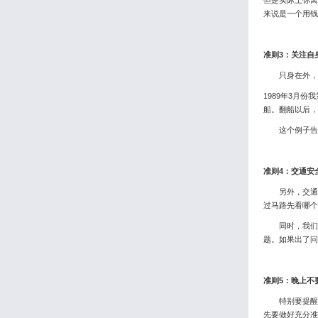
来说是一个用
准则3：关注自
只身在外，人
1989年3月
船。翻船以后，
这个例子告诉
准则4：交通安
另外，交通安
过马路先看哪个
同时，我们有
题。如果出了问
准则5：晚上不
特别要提醒大
先要做好充分准