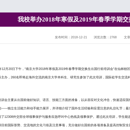
我校举办2018年寒假及2019年春季学期
发布时间：2018-12-21
浏览次数：
2768
文
年
12
月
20
日下午，“南京大学
2018
年寒假及
2019
年春季学期交换生出国行前培训会”在仙林校
科主办，
260
名即将赴海外交流的南京大学本科生、研究生参加了此次培训，国际处学生交流
培训会主要从出国前做好知识、语言、技能三方面的准备，以从容应对文化冲击，快速适应国
能——独立生活能力和动手能力展开，并详细介绍了国外生活经验和应需注意的礼仪礼节；最
绍了
12308
外交部全球领事保护与服务应急呼叫中心热线及领事保护。通过此次培训，学生能
解目前国际形势、交流地的文化习俗及注意事项，充分做好出国前的各项准备及提高控制安全