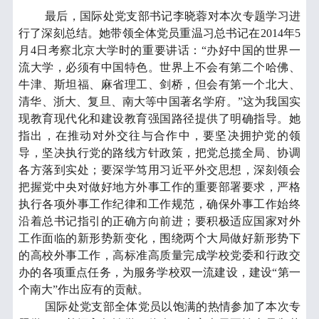
最后，国际处党支部书记李晓蓉
对本次专题学习进
行了深刻总结。她带领全体党员重温习
总书记在
2014年5
月4日考察北京大学时
的重要讲话：
“办
好中国的世界一
流大学，必须有中国特色。世界上不会有第二个哈佛、
牛津、斯坦福、麻省理工、剑桥，但会有第一个北大、
清华、浙大、复旦、南大等中国著名学府。
”这为我国实
现教育现代化和建设教育强国路径提供了明确指导。她
指出，在推动对外交往
与合作
中，要坚决拥护党的领
导，坚决执行党的路线方针政策，把党总揽全局、协调
各方落到实处；要深学笃用习近平外交思想，深刻领会
把握党中央对做好地方外事工作的重要部署要求，严格
执行各项外事工作
纪律
和工作规范，确保外事工作始终
沿着总书记指引的正确方向前进；要积极适应国家对外
工作面临的新形势新变化，
围绕两个大局
做好新形势下
的高校外事工作，高标准高质量完成学校党委和行政交
办的各项重点任务，为服务学校双一流建设，建设
“第一
个南大”作出
应有的
贡献。
国际处党支部全体党员以饱满的热情参加了本次专