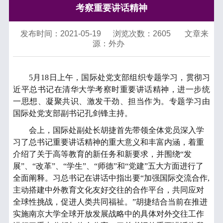
考察重要讲话精神
发布时间：2021-05-19
浏览次数：
2605
文章来
源：外办
5
月
18
日
上午
，
国际处党支部组织专题学习，贯彻
习
近平总书记
在清华大学
考察时重要讲话精神
，进一步统
一思想、凝聚共识、激发干劲、担当作为
。专题学习
由
国际处党支部副书记孔剑锋主持
。
会上，国际处副处长胡捷首先带领全体党员深入学
习了总书记重要讲话精神的重大意义和丰富内涵，着重
介绍了关于高等教育的新任务和新要求，并围绕“发
展”、“改革”、“学生”、“师德”和“党建”五大方面进行了
全面阐释。习总书记在讲话中指出要“加强国际交流合作,
主动搭建中外教育文化友好交往的合作平台，共同应对
全球性挑战，促进人类共同福祉。”胡捷结合当前在推进
实施南京大学全球开放发展战略中的具体对外交往工作